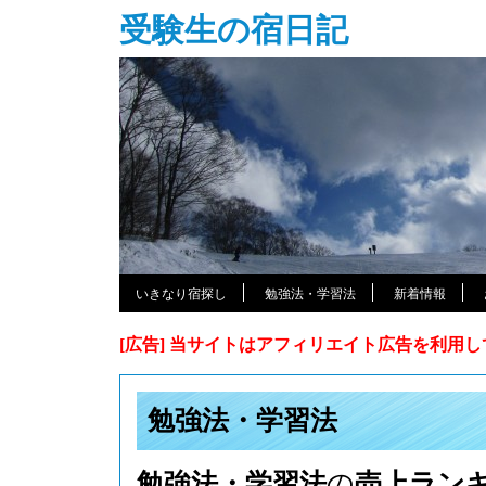
受験生の宿日記
いきなり宿探し
勉強法・学習法
新着情報
[広告] 当サイトはアフィリエイト広告を利用
勉強法・学習法
勉強法・学習法
の
売上ラン