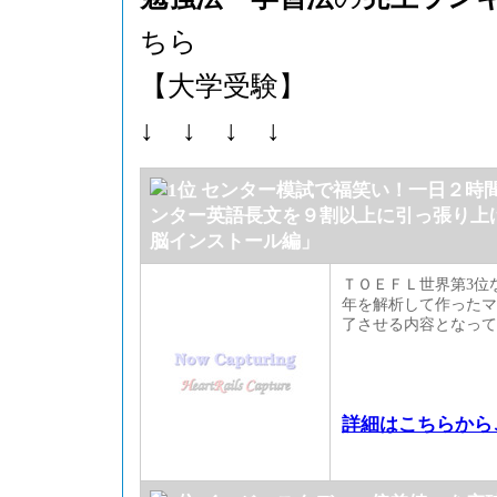
ちら
【大学受験】
↓ ↓ ↓ ↓
センター模試で福笑い！一日２時
ンター英語長文を９割以上に引っ張り上げ
脳インストール編」
ＴＯＥＦＬ世界第3位
年を解析して作ったマ
了させる内容となって
詳細はこちらから