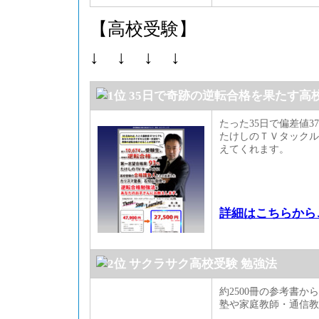
【高校受験】
↓ ↓ ↓ ↓
35日で奇跡の逆転合格を果たす高
たった35日で偏差値
たけしのＴＶタックル
えてくれます。
詳細はこちらから
サクラサク高校受験 勉強法
約2500冊の参考書
塾や家庭教師・通信教