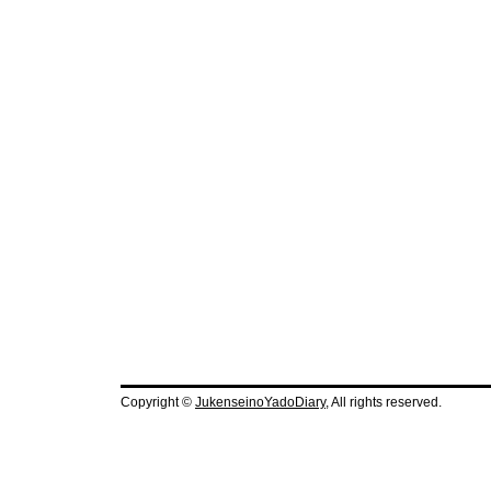
Copyright ©
JukenseinoYadoDiary
, All rights reserved.