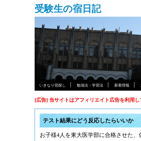
受験生の宿日記
いきなり宿探し
勉強法・学習法
新着情報
[広告] 当サイトはアフィリエイト広告を利用
テスト結果にどう反応したらいいか
お子様4人を東大医学部に合格させた、