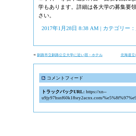
学もあります。詳細は各大学の募集要
さい。
2017年1月28日 8:38 AM | カテゴリー：
«
釧路市立釧路公立大学に近い宿・ホテル
北海道立
コメントフィード
トラックバックURL:
https://xn--
u9jy97hsnf60k18sry2acnx.com/%e5%8f