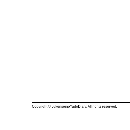
Copyright ©
JukenseinoYadoDiary
, All rights reserved.