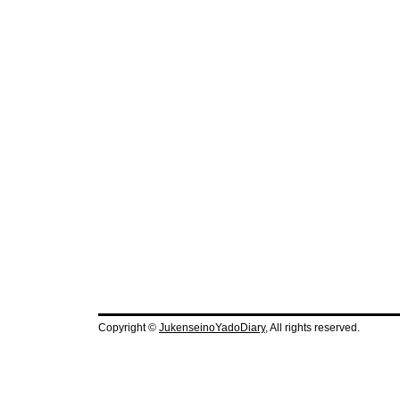
Copyright ©
JukenseinoYadoDiary
, All rights reserved.