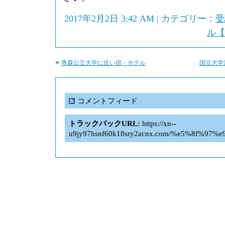
2017年2月2日 3:42 AM | カテゴリー：
受
ル【
«
青森公立大学に近い宿・ホテル
国立大学
コメントフィード
トラックバックURL:
https://xn--
u9jy97hsnf60k18sry2acnx.com/%e5%8f