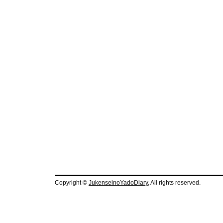
Copyright ©
JukenseinoYadoDiary
, All rights reserved.