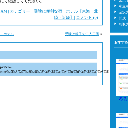
楽天
にて確認してください。
私立
09 AM | カテゴリー：
受験に便利な宿・ホテル【東海・北
金沢大
陸・近畿】
|
コメント (0)
開成
鳥取
»
・ホテル
受験は親子で二人三脚
おすすめ
ps://xn--
2acnx.com/%e5%8f%97%e9%a8%93%e3%81%ab%e4%be%bf%e5%88%a9%e3%81%aa%
るる