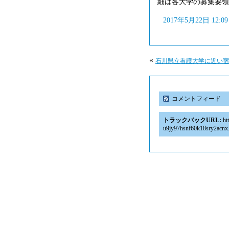
細は各大学の募集要領
2017年5月22日 12:
«
石川県立看護大学に近い宿
コメントフィード
トラックバックURL:
htt
u9jy97hsnf60k18sry