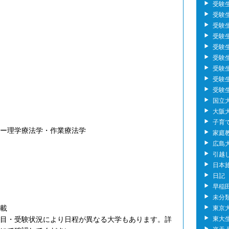
受験
受験生の
受験
受験
受験
受験生
受験
受験
受験
国立
大阪
子育
ー理学療法学・作業療法学
家庭
広島大
引越
日本
日記
早稲
未分
載
東京
東大
目・受験状況により日程が異なる大学もあります。詳