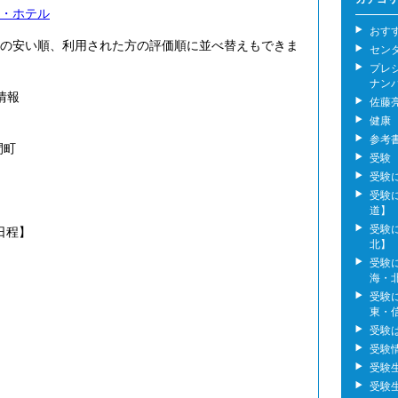
・ホテル
おす
の安い順、利用された方の評価順に並べ替えもできま
セン
プレ
ナン
情報
佐藤
健康
参考
間町
受験
受験
受験
道】
受験
日程】
北】
受験
海・
受験
東・
受験
受験
受験
受験