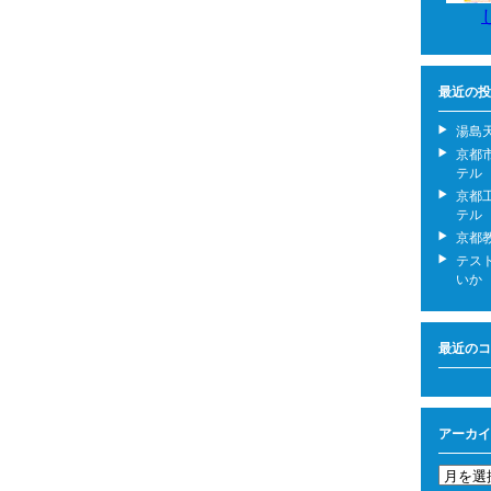
最近の投
湯島
京都
テル
京都
テル
京都
テス
いか
最近のコ
アーカイ
ア