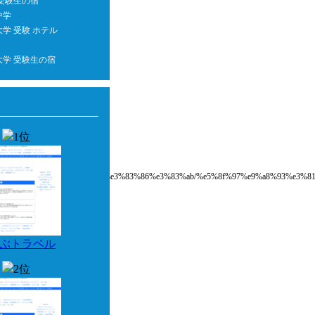
 受験生の宿
中学
学 受験 ホテル
大学 受験生の宿
e5%ae%bf%e3%83%bb%e3%83%9b%e3%83%86%e3%83%ab/%e5%8f%97%e9%a8%93%e
ぶトラベル