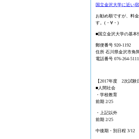
国立金沢大学に近い宿
お勧め順ですが、料金
す。(・∀・)
■国立金沢大学の基本
郵便番号 920-1192
住所 石川県金沢市角
電話番号 076-264-5111
【2017年度 2次試験
■人間社会
・学校教育
前期 2/25
・上記以外
前期 2/25
中後期・別日程 3/12