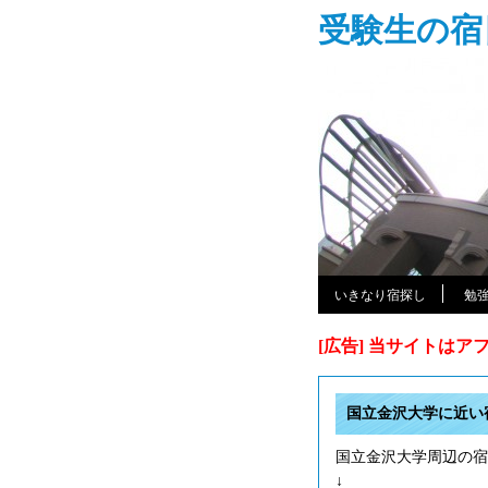
受験生の宿
いきなり宿探し
勉
[広告] 当サイトは
国立金沢大学に近い
国立金沢大学周辺の宿
↓