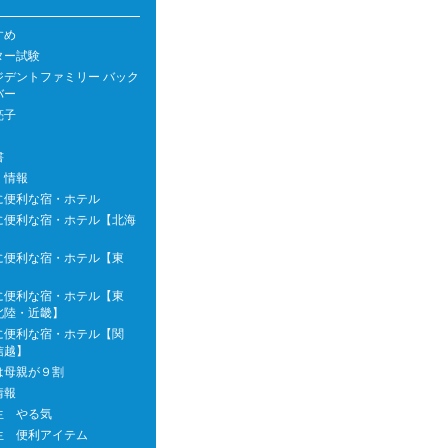
すめ
ター試験
ジデントファミリー バック
バー
亮子
書
 情報
に便利な宿・ホテル
に便利な宿・ホテル【北海
に便利な宿・ホテル【東
に便利な宿・ホテル【東
北陸・近畿】
に便利な宿・ホテル【関
信越】
は母親が９割
情報
生 やる気
生 便利アイテム