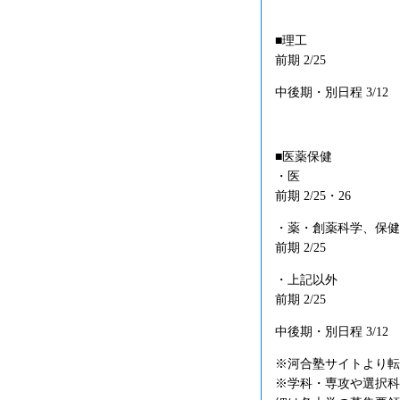
■理工
前期 2/25
中後期・別日程 3/12
■医薬保健
・医
前期 2/25・26
・薬・創薬科学、保健
前期 2/25
・上記以外
前期 2/25
中後期・別日程 3/12
※河合塾サイトより転
※学科・専攻や選択科