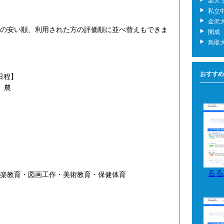
楽天
私立
金沢大
の安い順、利用された方の評価順に並べ替えもできま
開成
鳥取
おすすめ
日程】
、農
るる
楽教育・図画工作・美術教育・保健体育