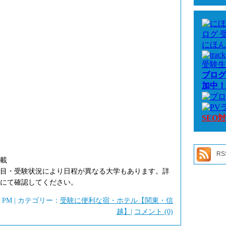
ー
カ
イ
ブ
にほん
受験生
ブログ
加中！
SEO
RS
載
目・受験状況により日程が異なる大学もあります。詳
にて確認してください。
38 PM | カテゴリー：
受験に便利な宿・ホテル【関東・信
越】
|
コメント (0)