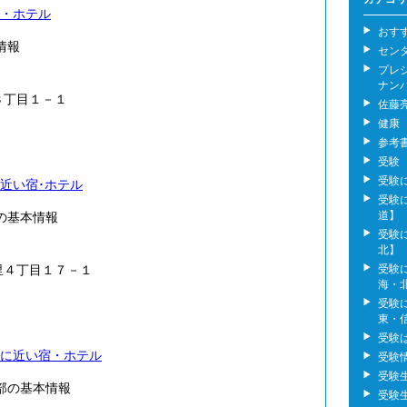
・ホテル
おす
情報
セン
プレ
ナン
３丁目１－１
佐藤
健康
参考
受験
受験
近い宿･ホテル
受験
道】
の基本情報
受験
北】
受験
里４丁目１７－１
海・
受験
東・
受験
に近い宿・ホテル
受験
受験
部の基本情報
受験