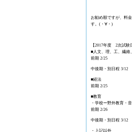
お勧め順ですが、料金
す。(・∀・)
【2017年度 2次試験
■人文、理、工、繊維
前期 2/25
中後期・別日程 3/12
■経法
前期 2/25
■教育
・学校ー野外教育・音
前期 2/26
中後期・別日程 3/12
・上記以外