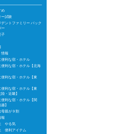
すめ
ター試験
ジデントファミリー バック
バー
亮子
書
 情報
に便利な宿・ホテル
に便利な宿・ホテル【北海
に便利な宿・ホテル【東
に便利な宿・ホテル【東
北陸・近畿】
に便利な宿・ホテル【関
信越】
は母親が９割
情報
生 やる気
生 便利アイテム