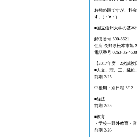
お勧め順ですが、料金
す。(・∀・)
■国立信州大学の基本
郵便番号 390-8621
住所 長野県松本市旭
電話番号 0263-35-4600
【2017年度 2次試験
■人文、理、工、繊維
前期 2/25
中後期・別日程 3/12
■経法
前期 2/25
■教育
・学校ー野外教育・音
前期 2/26