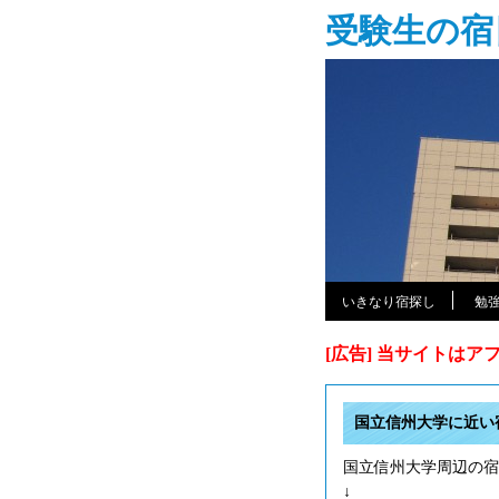
受験生の宿
いきなり宿探し
勉
[広告] 当サイトは
国立信州大学に近い
国立信州大学周辺の宿
↓