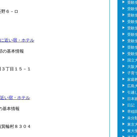
受験
受験生の
長野６－ロ
受験
受験
受験
受験生
に近い宿・ホテル
受験
受験
部の基本情報
受験
国立
大阪
田３丁目１５－１
子育
家庭
広島大
引越
近い宿・ホテル
日本
日記
の基本情報
早稲
未分
東京
南箕輪村８３０４
東大