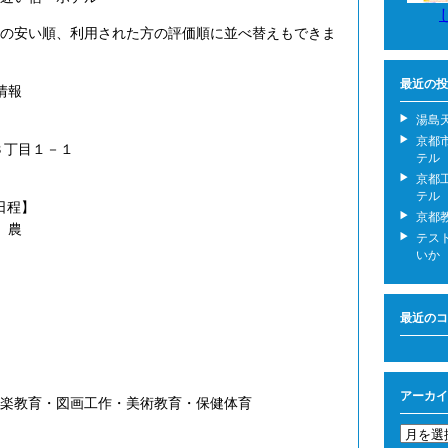
の安い順、利用された方の評価順に並べ替えもできま
最近の投
情報
湯島
京都
３丁目１－１
テル
京都
テル
日程】
京都
、農
テス
いか
最近のコ
アーカイ
楽教育・図画工作・美術教育・保健体育
ア