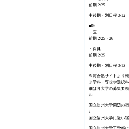
前期 2/25
中後期・別日程 3/12
■医
・医
前期 2/25・26
・保健
前期 2/25
中後期・別日程 3/12
※河合塾サイトより転
※学科・専攻や選択科
細は各大学の募集要領
ル
国立信州大学周辺の宿
↓
国立信州大学に近い宿
国立信州大学工学部に