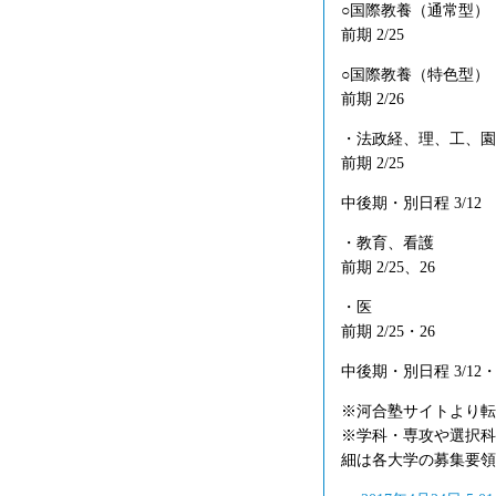
○国際教養（通常型）
前期 2/25
○国際教養（特色型）
前期 2/26
・法政経、理、工、園
前期 2/25
中後期・別日程 3/12
・教育、看護
前期 2/25、26
・医
前期 2/25・26
中後期・別日程 3/12・
※河合塾サイトより転
※学科・専攻や選択科
細は各大学の募集要領