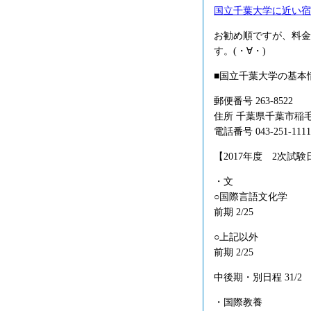
国立千葉大学に近い宿
お勧め順ですが、料金
す。(・∀・)
■国立千葉大学の基本
郵便番号 263-8522
住所 千葉県千葉市稲
電話番号 043-251-1111
【2017年度 2次試験
・文
○国際言語文化学
前期 2/25
○上記以外
前期 2/25
中後期・別日程 31/2
・国際教養