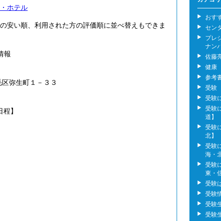
・ホテル
おす
の安い順、利用された方の評価順に並べ替えもできま
セン
プレ
ナン
情報
佐藤
健康
参考
毛区弥生町１－３３
受験
受験
受験
日程】
道】
受験
北】
受験
海・
受験
東・
受験
受験
受験
受験