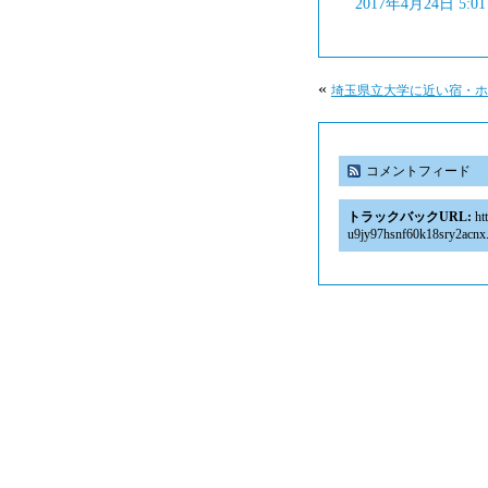
2017年4月24日 5:
«
埼玉県立大学に近い宿・ホ
コメントフィード
トラックバックURL:
htt
u9jy97hsnf60k18sry