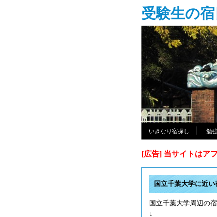
受験生の宿
いきなり宿探し
勉
[広告] 当サイトは
国立千葉大学に近い
国立千葉大学周辺の宿
↓