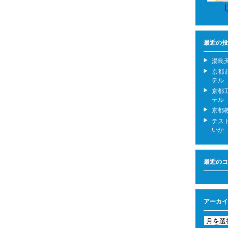
最近の投
湯島
京都
テル
京都
テル
京都
テス
いか
最近のコ
アーカイ
ア