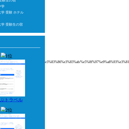
 受験生の宿
中学
学 受験 ホテル
大学 受験生の宿
e5%ae%bf%e3%83%bb%e3%83%9b%e3%83%86%e3%83%ab/%e5%8f%97%e9%a8%93%e
ぶトラベル