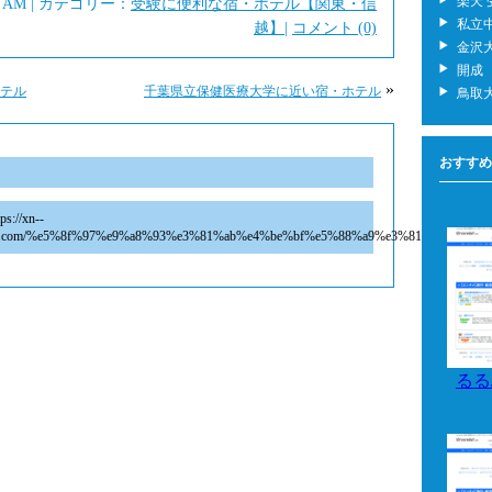
楽天
01 AM | カテゴリー：
受験に便利な宿・ホテル【関東・信
私立
越】
|
コメント (0)
金沢大
開成
»
テル
千葉県立保健医療大学に近い宿・ホテル
鳥取
おすすめ
ps://xn--
2acnx.com/%e5%8f%97%e9%a8%93%e3%81%ab%e4%be%bf%e5%88%a9%e3%81%aa%
るる