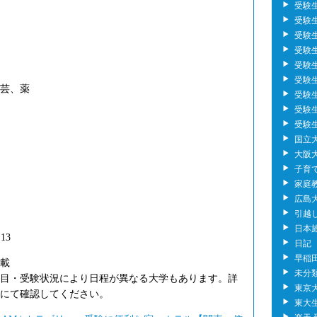
受験
受験生の
受験
受験
受験
受験生
芸、薬
受験
受験
受験
国立
大阪
子育
家庭
広島大
引越
日本
13
日記
早稲
載
未分
目・受験状況により日程が異なる大学もあります。詳
東京
にて確認してください。
東大