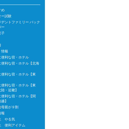
すめ
ター試験
ジデントファミリー バック
バー
亮子
書
 情報
に便利な宿・ホテル
に便利な宿・ホテル【北海
に便利な宿・ホテル【東
に便利な宿・ホテル【東
北陸・近畿】
に便利な宿・ホテル【関
信越】
は母親が９割
情報
生 やる気
生 便利アイテム