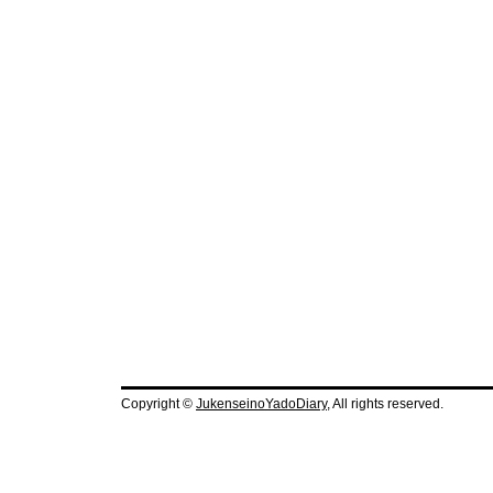
Copyright ©
JukenseinoYadoDiary
, All rights reserved.