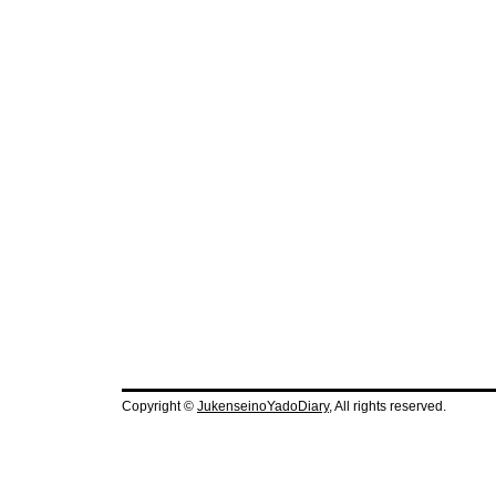
Copyright ©
JukenseinoYadoDiary
, All rights reserved.