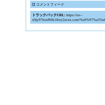
コメントフィード
トラックバックURL:
https://xn--
u9jy97hsnf60k18sry2acnx.com/%e6%97%