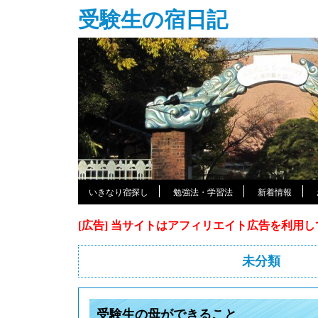
受験生の宿日記
いきなり宿探し
勉強法・学習法
新着情報
[広告] 当サイトはアフィリエイト広告を利用
未分類
受験生の母ができること