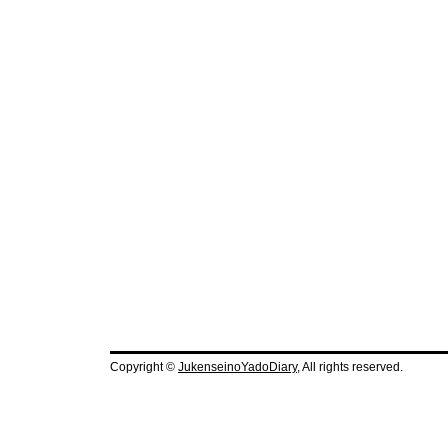
Copyright ©
JukenseinoYadoDiary
, All rights reserved.