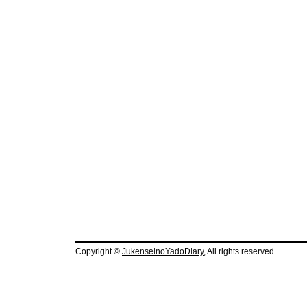
Copyright ©
JukenseinoYadoDiary
, All rights reserved.