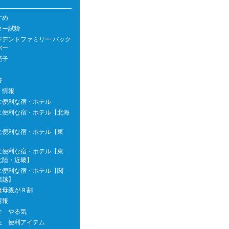
すめ
ター試験
ジデントファミリー バック
バー
亮子
書
 情報
に便利な宿・ホテル
に便利な宿・ホテル【北海
に便利な宿・ホテル【東
に便利な宿・ホテル【東
北陸・近畿】
に便利な宿・ホテル【関
信越】
は母親が９割
情報
生 やる気
生 便利アイテム