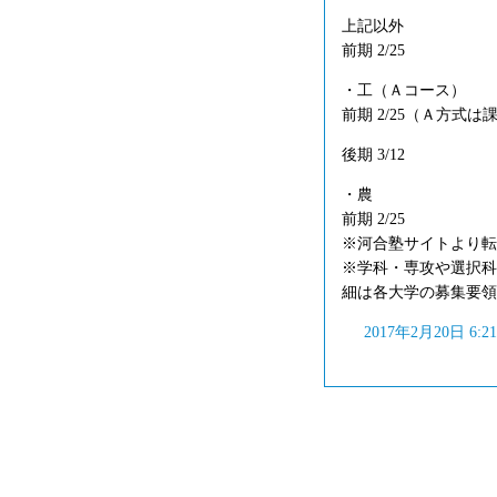
上記以外
前期 2/25
・工（Ａコース）
前期 2/25（Ａ方式は
後期 3/12
・農
前期 2/25
※河合塾サイトより転
※学科・専攻や選択科
細は各大学の募集要領
2017年2月20日 6: