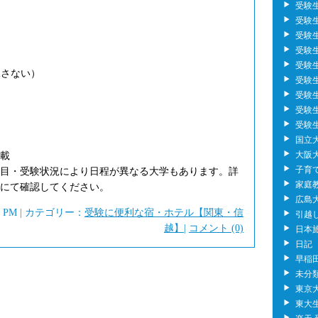
受験
受験生の
受験
受験
受験
課さない）
受験生
受験
受験
受験
国立
大阪
載
子育
目・受験状況により日程が異なる大学もあります。詳
家庭
にて確認してください。
広島大
21 PM | カテゴリー：
受験に便利な宿・ホテル【関東・信
引越
越】
|
コメント (0)
日本
日記
早稲
未分
東京
東大