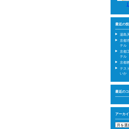
最近の投
湯島
京都
テル
京都
テル
京都
テス
いか
最近のコ
アーカイ
ア