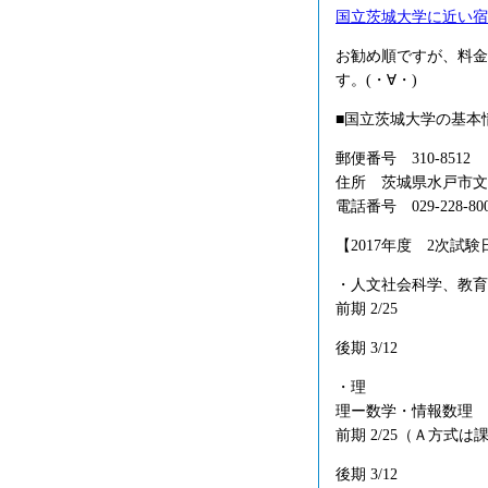
国立茨城大学に近い宿
お勧め順ですが、料金
す。(・∀・)
■国立茨城大学の基本
郵便番号 310-8512
住所 茨城県水戸市文
電話番号 029-228-80
【2017年度 2次試験
・人文社会科学、教育
前期 2/25
後期 3/12
・理
理ー数学・情報数理
前期 2/25（Ａ方式
後期 3/12