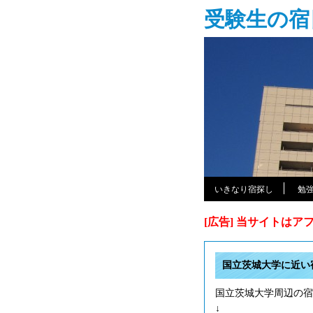
受験生の宿
いきなり宿探し
勉
[広告] 当サイトは
国立茨城大学に近い
国立茨城大学周辺の宿
↓