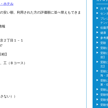
・ホテル
おす
の安い順、利用された方の評価順に並べ替えもできま
セン
プレ
ナン
情報
佐藤
健康
参考
京２丁目１－１
受験
07
受験
受験
日程】
道】
受験
、工（Ｂコース）
北】
受験
海・
受験
東・
受験
受験
は課さない））
受験
受験