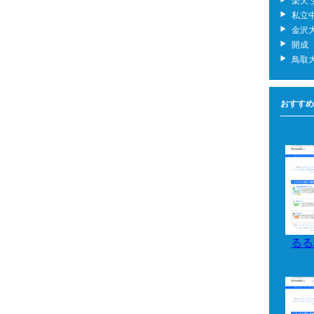
楽天
私立
金沢大
開成
鳥取
おすすめ
るる