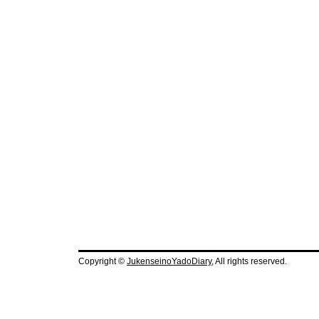
Copyright ©
JukenseinoYadoDiary
, All rights reserved.