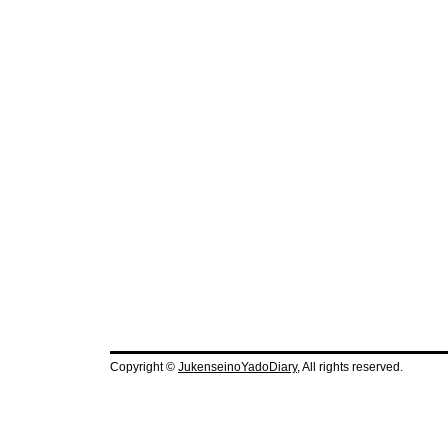
Copyright ©
JukenseinoYadoDiary
, All rights reserved.