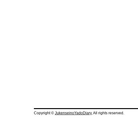
Copyright ©
JukenseinoYadoDiary
, All rights reserved.