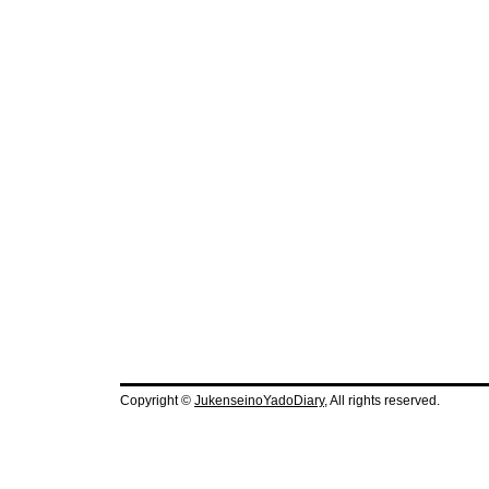
Copyright ©
JukenseinoYadoDiary
, All rights reserved.