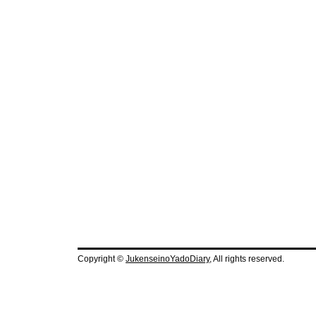
Copyright ©
JukenseinoYadoDiary
, All rights reserved.