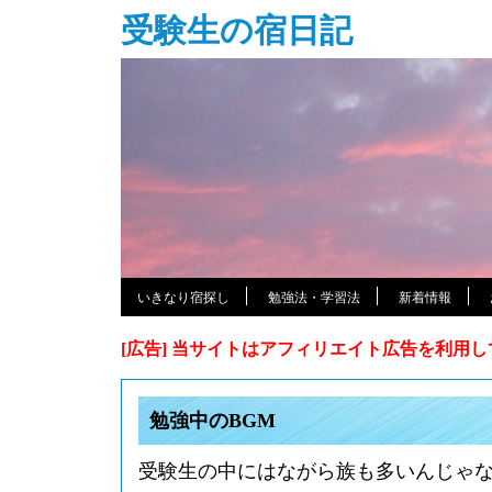
受験生の宿日記
いきなり宿探し
勉強法・学習法
新着情報
[広告] 当サイトはアフィリエイト広告を利用
勉強中のBGM
受験生の中にはながら族も多いんじゃ