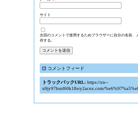
サイト
次回のコメントで使用するためブラウザーに自分の名前、
存する。
コメントフィード
トラックバックURL:
https://xn--
u9jy97hsnf60k18sry2acnx.com/%e6%97%a5